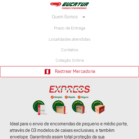
arrow_drop_down
Quem Somos
Prazo de Entrega
Localidades atendidas
Contatos
Cotação Online
map
Rastrear Mercadoria
Ideal para o envio de encomendas de pequeno e médio porte,
através de 03 modelos de caixas exclusivas, e também
envelope. Garantindo assim total proteção da sua